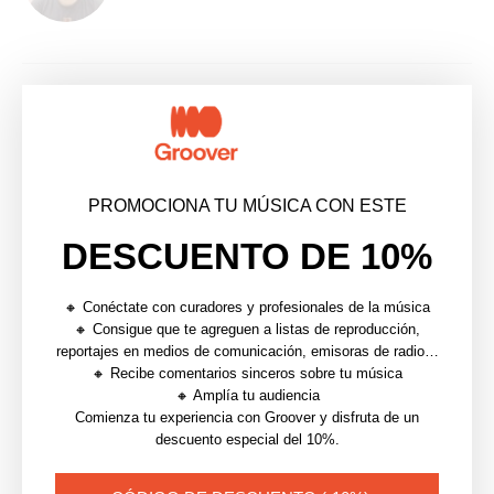
article précédent
INSTAGRAM PARA MÚSICOS: CÓMO CONSEGUIR
NUEVOS SEGUIDORES EN EL 2021
article suivant
PROMOCIONA TU MÚSICA CON ESTE
SPOTIFY FOR ARTISTS: LA GUÍA DEFINITIVA PARA
IMPULSAR TUS STREAMS
DESCUENTO DE 10%
🔸 Conéctate con curadores y profesionales de la música
YOU MAY ALSO LIKE
🔸 Consigue que te agreguen a listas de reproducción,
reportajes en medios de comunicación, emisoras de radio…
🔸 Recibe comentarios sinceros sobre tu música
🔸 Amplía tu audiencia
Comienza tu experiencia con Groover y disfruta de un
descuento especial del 10%.