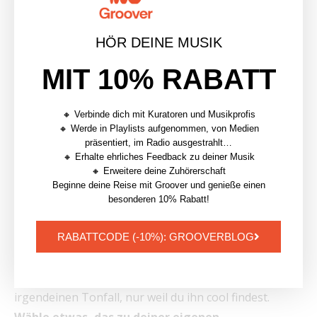
Dieser Tonfall trägt dazu bei, dass Fred Again ein sehr
sympathischer Künstler ist, mit dem sich die
HÖR DEINE MUSIK
Menschen identifizieren können.
MIT 10% RABATT
Wenn du über deinen Tone of Voice nachdenkst,
denke daran, wie du natürlich kommunizierst.
🔸 Verbinde dich mit Kuratoren und Musikprofis
Billie Eilish zum Beispiel schreibt selten
🔸 Werde in Playlists aufgenommen, von Medien
präsentiert, im Radio ausgestrahlt…
Bildunterschriften zu ihren Instagram-Posts.
🔸 Erhalte ehrliches Feedback zu deiner Musik
Allerdings postet sie eine Menge zufälliger Fotos, die
🔸 Erweitere deine Zuhörerschaft
ihr Universum vermitteln.
Beginne deine Reise mit Groover und genieße einen
besonderen 10% Rabatt!
Postest du lieber Bilder und kurze Bildunterschriften
auf Instagram? Oder bevorzugst du lange Debatten
RABATTCODE (-10%): GROOVERBLOG
auf Twitter? Je natürlicher dein Tonfall ist, desto
einfacher wird es sein, ihn beizubehalten. Wähle nicht
irgendeinen Tonfall, nur weil du ihn cool findest.
Wähle etwas, das zu deiner eigenen