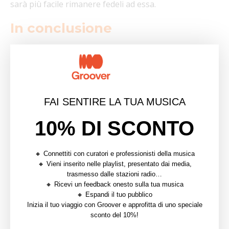
sarà più facile rimanere fedeli ad essa.
In conclusione
La realtà è che gli ascoltatori vogliono entrare in
contatto con una
persona
, non solo con un artista. E
più sanno di voi, più si affezioneranno. Tuttavia,
questo non significa che dobbiate condividere ogni
FAI SENTIRE LA TUA MUSICA
aspetto della vostra vita personale sui social network.
10% DI SCONTO
Ma più comunicate con il vostro pubblico, più si
affezioneranno a voi e alla vostra musica.
🔸 Connettiti con curatori e professionisti della musica
Un concetto eccellente, divulgato da Gary Vee, è
🔸 Vieni inserito nelle playlist, presentato dai media,
trasmesso dalle stazioni radio…
“Documentare vs. Creare”. L’idea è di dedicare più
🔸 Ricevi un feedback onesto sulla tua musica
tempo alla documentazione del viaggio che alla
🔸 Espandi il tuo pubblico
fase di creazione.
Inizia il tuo viaggio con Groover e approfitta di uno speciale
sconto del 10%!