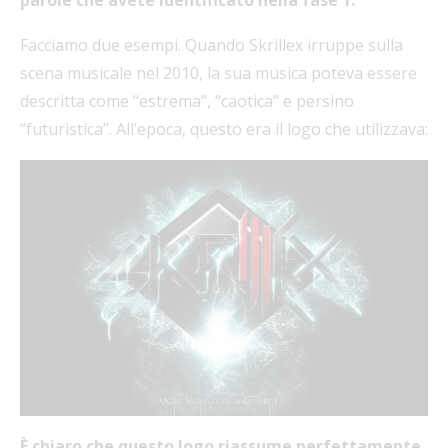
Facciamo due esempi. Quando Skrillex irruppe sulla
scena musicale nel 2010, la sua musica poteva essere
descritta come “estrema”, “caotica” e persino
“futuristica”. All’epoca, questo era il logo che utilizzava:
È chiaro che questo logo riassume perfettamente