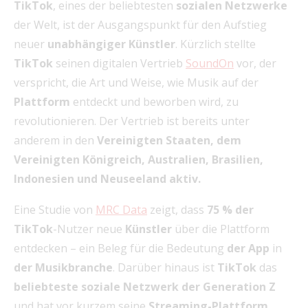
TikTok
, eines der beliebtesten
sozialen Netzwerke
der Welt, ist der Ausgangspunkt für den Aufstieg
neuer
unabhängiger
Künstler
. Kürzlich stellte
TikTok
seinen digitalen Vertrieb
SoundOn
vor, der
verspricht, die Art und Weise, wie Musik auf der
Plattform
entdeckt und beworben wird, zu
revolutionieren. Der Vertrieb ist bereits unter
anderem in den
Vereinigten Staaten, dem
Vereinigten Königreich, Australien, Brasilien,
Indonesien und Neuseeland aktiv.
Eine Studie von
MRC Data
zeigt, dass
75 % der
TikTok
-Nutzer neue
Künstler
über die Plattform
entdecken – ein Beleg für die Bedeutung
der App
in
der
Musikbranche
. Darüber hinaus ist
TikTok
das
beliebteste soziale Netzwerk der Generation Z
und hat vor kurzem seine
Streaming-Plattform