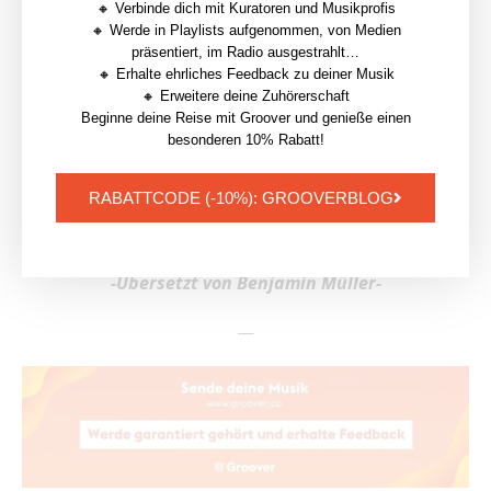
Künstlern die Türen und verändert die Art und Weise,
🔸 Verbinde dich mit Kuratoren und Musikprofis
wie Musik entdeckt und beworben wird. Außerdem
🔸 Werde in Playlists aufgenommen, von Medien
präsentiert, im Radio ausgestrahlt…
bietet es den
TikTok
-Nutzern eine reichhaltigere und
🔸 Erhalte ehrliches Feedback zu deiner Musik
vielfältigere Erfahrung
.
🔸 Erweitere deine Zuhörerschaft
Beginne deine Reise mit Groover und genieße einen
Mit dem
Wachstum
von SoundOn ist es sehr
besonderen 10% Rabatt!
wahrscheinlich, dass
unabhängige Künstler
ihre
RABATTCODE (-10%): GROOVERBLOG
eigenen Communities auf TikTok gründen und viele
Nutzer langsam zu
TikTok Music
gelangen werden.
-Übersetzt von Benjamin Müller-
—