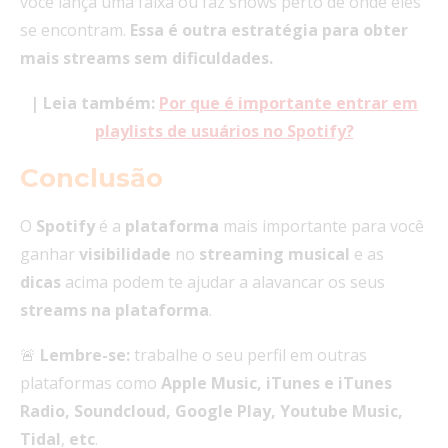
você lança uma faixa ou faz shows perto de onde eles
se encontram.
Essa
é outra estratégia para obter
mais streams
sem dificuldades.
| Leia também:
Por que é importante entrar em
playlists de usuários no Spotify?
Conclusão
O
Spotify
é a
plataforma
mais importante para você
ganhar
visibilidade
no
streaming
musical
e as
dicas
acima podem te ajudar a alavancar os seus
streams
na
plataforma
.
🚨
Lembre-se:
trabalhe o seu perfil em outras
plataformas como
Apple Music, iTunes e iTunes
Radio, Soundcloud, Google Play, Youtube Music,
Tidal
,
etc
.