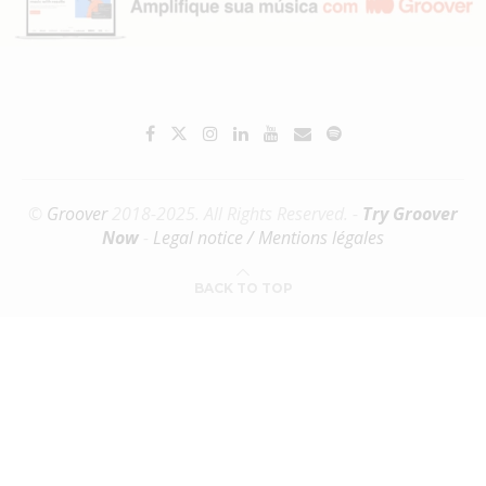
©
Groover
2018-2025. All Rights Reserved. -
Try Groover
Now
-
Legal notice / Mentions légales
BACK TO TOP