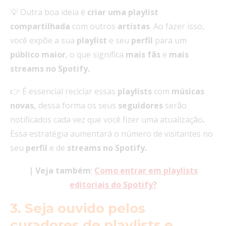
💡 Outra boa ideia é
criar uma playlist
compartilhada
com outros
artistas
. Ao fazer isso,
você expõe a sua
playlist
e seu
perfil
para um
público
maior
, o que significa
mais fãs
e
mais
streams no Spotify.
👉 É essencial reciclar essas
playlists
com
músicas
novas,
dessa forma os seus
seguidores
serão
notificados cada vez que você fizer uma atualização
.
Essa estratégia aumentará o número de visitantes no
seu
perfil
e de
streams
no Spotify.
| Veja também
:
Como entrar em playlists
editoriais do Spotify?
3. Seja ouvido pelos
curadores de playlists e