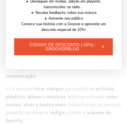
🔸 Destaques em mídias, adição em playlists,
transmissões na rádio…
🔸 Receba feedbacks sobre sua música
🔸 Aumente seu público
Comece sua história com a Groover e aproveite um
desconto especial de 10%!
6. Use códigos do Spotify
CÓDIGO DE DESCONTO (-10%) :
GROOVERBLOG
Um
código do Spotify
é igual um
código
QR
que você
pode
adicionar nos diferentes meios de
comunicação
.
👉 É possível
criar
códigos
para perfis de
artistas
,
playlists
,
álbuns
e
músicas
.
Adicione em suas
redes
sociais, sites e muito mais.
Dessa forma, as pessoas
poderão escanear o
código
usando o
scanner do
Spotify.