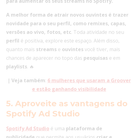
para
aumentar os seus
streams no Spotify.
A melhor forma de atrair novos ouvintes é trazer
novidade para o seu perfil, como
remixes, capas,
versões ao vivo, fotos, etc
. Toda atividade no seu
perfil
é positiva, explore este espaço. Além disso,
quanto mais
streams
e
ouvintes
você tiver, mais
chances de aparecer no topo das
pesquisas
e em
playlists
. 🔥
| Veja também
:
6 mulheres que usaram a Groover
e estão ganhando visibilidade
5. Aproveite as vantagens do
Spotify Ad Studio
Spotify Ad Studio
é uma
plataforma
de
publicidade
que permite aos usuários
criar e