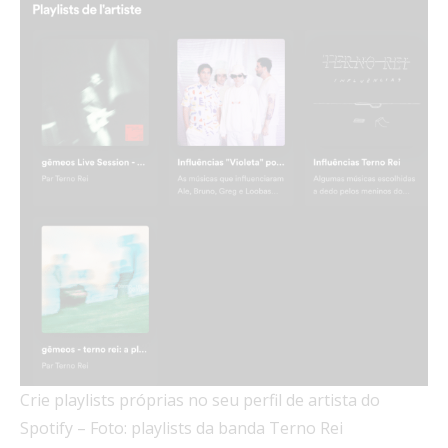
Crie playlists próprias no seu perfil de artista do
Spotify – Foto: playlists da banda Terno Rei