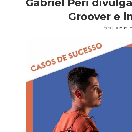
Gabriel Peri divulg
Groover e i
écrit par
Max Le