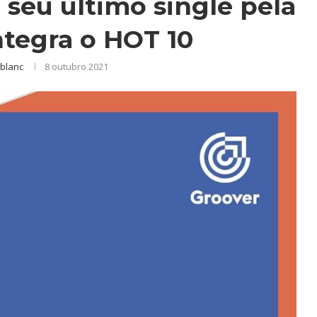
a seu último single pela
ntegra o HOT 10
blanc
8 outubro 2021