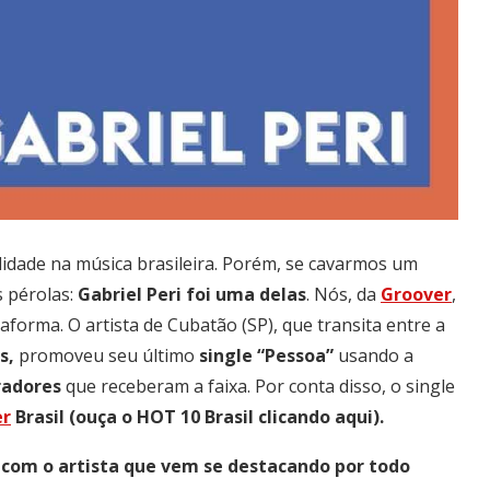
lidade na música brasileira. Porém, se cavarmos um
s pérolas:
Gabriel Peri foi uma delas
. Nós, da
Groover
,
orma. O artista de Cubatão (SP), que transita entre a
s,
promoveu seu último
single “Pessoa”
usando a
radores
que receberam a faixa. Por conta disso, o single
er
Brasil (ouça o HOT 10 Brasil clicando aqui).
a com o artista que vem se destacando por todo