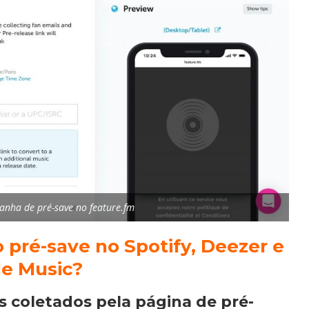
nha de pré-save no feature.fm
 pré-save no Spotify, Deezer e
e Music?
s coletados pela página de pré-