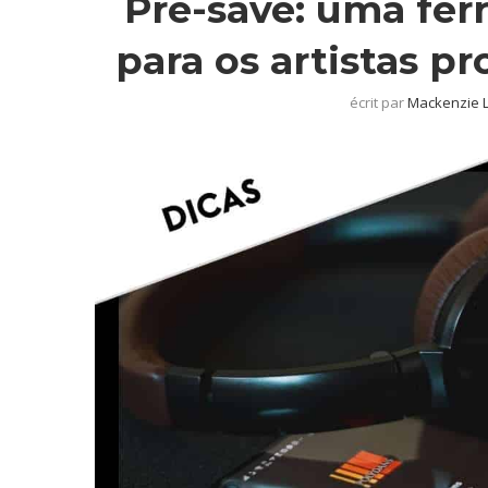
Pré-save: uma fe
para os artistas 
écrit par
Mackenzie 