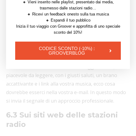
🔸 Vieni inserito nelle playlist, presentato dai media,
la vostra musica qui, potete comunque provare a
trasmesso dalle stazioni radio…
inviare loro un messaggio conciso chiedendo il
🔸 Ricevi un feedback onesto sulla tua musica
🔸 Espandi il tuo pubblico
contatto della persona responsabile della
Inizia il tuo viaggio con Groover e approfitta di uno speciale
programmazione della stazione radio.
sconto del 10%!
6.2 Per posta
CODICE SCONTO (-10%) :
GROOVERBLOG
L’e-mail è il modo tradizionale per inviare la propria
musica alle stazioni radio. Un messaggio chiaro,
piacevole da leggere, con i giusti saluti, un brano
accattivante e i link alla vostra musica, ecco cosa
dovrebbe esserci nella vostra e-mail. In questo modo
si invia il segnale di un approccio professionale.
6.3 Sui siti web delle stazioni
radio