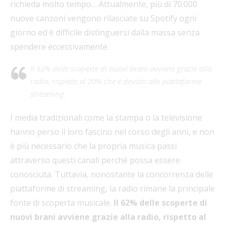
richieda molto tempo… Attualmente, più di 70.000
nuove canzoni vengono rilasciate su Spotify ogni
giorno ed è difficile distinguersi dalla massa senza
spendere eccessivamente.
Il 62% delle scoperte di nuovi brani avviene grazie alla
radio, rispetto al 20% che è dovuto alle piattaforme
streaming.
I media tradizionali come la stampa o la televisione
hanno perso il loro fascino nel corso degli anni, e non
è più necessario che la propria musica passi
attraverso questi canali perché possa essere
conosciuta. Tuttavia, nonostante la concorrenza delle
piattaforme di streaming, la radio rimane la principale
fonte di scoperta musicale.
Il 62% delle scoperte di
nuovi brani avviene grazie alla radio, rispetto al