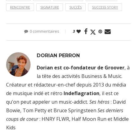
RENCONTRE
SIGNATURE
SUCCÈS
SUCCESS STORY
0 commentaires
3
DORIAN PERRON
Dorian est co-fondateur de Groover
, à
la tête des activités Business & Music.
Créateur et rédacteur-en-chef depuis 2013 du média
de musique indé et rétro
Indeflagration
, il est ce
qu'on peut appeler un music-addict.
Ses héros
: David
Bowie, Tom Petty et Bruce Springsteen
Ses derniers
coups de coeur
: HNRY FLWR, Half Moon Run et Middle
Kids