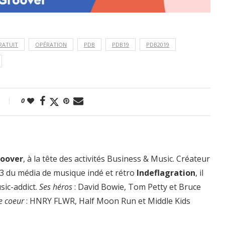
RATUIT
OPÉRATION
PDB
PDB19
PDB2019
0
roover
, à la tête des activités Business & Music. Créateur
3 du média de musique indé et rétro
Indeflagration
, il
sic-addict.
Ses héros
: David Bowie, Tom Petty et Bruce
e coeur
: HNRY FLWR, Half Moon Run et Middle Kids