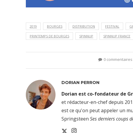
2019
BOURGES
DISTRIBUTION
FESTIVAL
G
PRINTEMPS DE BOURGES
SPINNUP
SPINNUP FRANCE
0 commentaires
DORIAN PERRON
Dorian est co-fondateur de G
et rédacteur-en-chef depuis 201
est ce qu'on peut appeler un mu
Springsteen
Ses derniers coups d