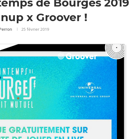
ntemps de Bourges 2019
nnup x Groover !
Perron
25 février 2019