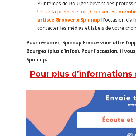
Printemps de Bourges devant des profession
!
Pour la première fois, Groover est
membre
artiste Groover x Spinnup
[l’occasion d’al
contacter les médias et labels de votre choi
Pour résumer, Spinnup France vous offre l’op
Bourges (plus d’infos). Pour l’occasion, il vous
Spinnup.
Pour plus d’informations 