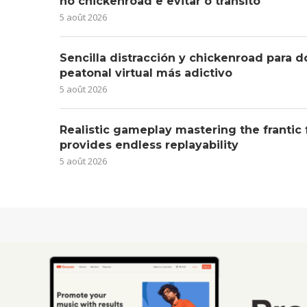
no chickenroad e evitar o trânsito
5 août 2026
Sencilla distracción y chickenroad para d
peatonal virtual más adictivo
5 août 2026
Realistic gameplay mastering the frantic
provides endless replayability
5 août 2026