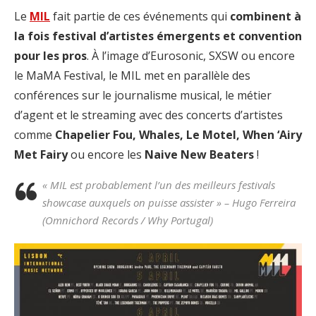
Le
MIL
fait partie de ces événements qui
combinent à
la fois festival d’artistes émergents et convention
pour les pros
. À l’image d’Eurosonic, SXSW ou encore
le MaMA Festival, le MIL met en parallèle des
conférences sur le journalisme musical, le métier
d’agent et le streaming avec des concerts d’artistes
comme
Chapelier Fou, Whales, Le Motel, When ‘Airy
Met Fairy
ou encore les
Naive New Beaters
!
« MIL est probablement l’un des meilleurs festivals
showcase auxquels on puisse assister » – Hugo Ferreira
(Omnichord Records / Why Portugal)