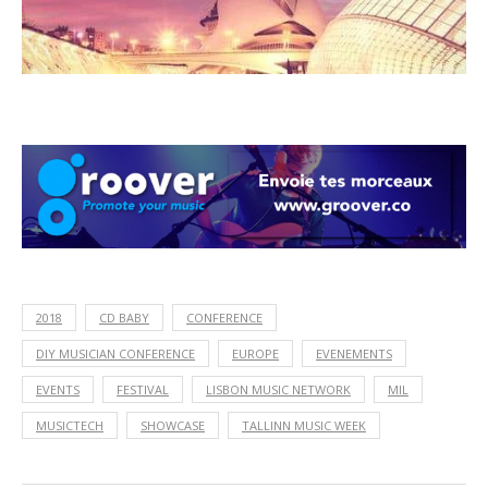
2018
CD BABY
CONFERENCE
DIY MUSICIAN CONFERENCE
EUROPE
EVENEMENTS
EVENTS
FESTIVAL
LISBON MUSIC NETWORK
MIL
MUSICTECH
SHOWCASE
TALLINN MUSIC WEEK