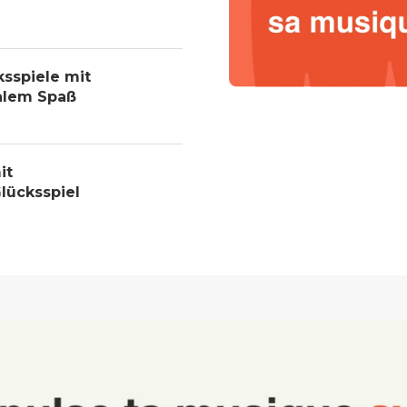
ksspiele mit
alem Spaß
it
lücksspiel