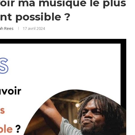
r ma musique le plus
t possible ?
h Rees
17 avril 2024