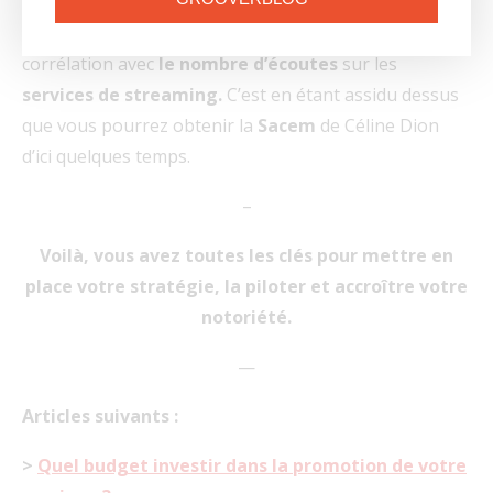
Votre
présence digitale
laisse des traces, vous
pouvez en tirer profit, jusqu’à les mettre en
corrélation avec
le nombre d’écoutes
sur les
services de streaming.
C’est en étant assidu dessus
que vous pourrez obtenir la
Sacem
de Céline Dion
d’ici quelques temps.
–
Voilà, vous avez toutes les clés pour mettre en
place votre stratégie, la piloter et accroître
votre
notoriété.
—
Articles suivants :
>
Quel budget investir dans la promotion de votre