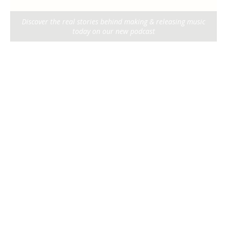
Discover the real stories behind making & releasing music
today on our new podcast