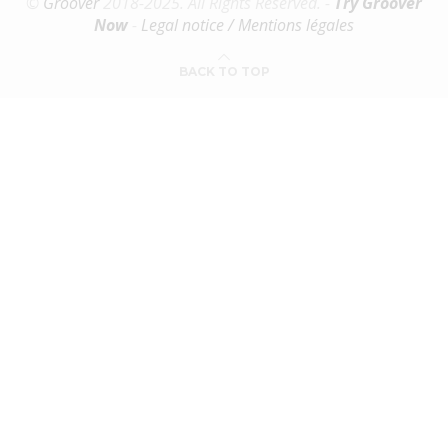
©
Groover
2018-2025. All Rights Reserved. -
Try Groover
Now
-
Legal notice / Mentions légales
BACK TO TOP