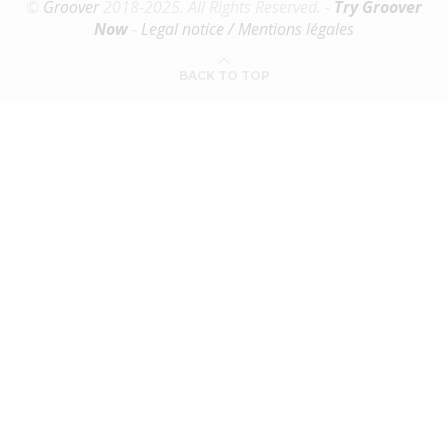
©
Groover
2018-2025. All Rights Reserved. -
Try Groover
Now
-
Legal notice / Mentions légales
BACK TO TOP