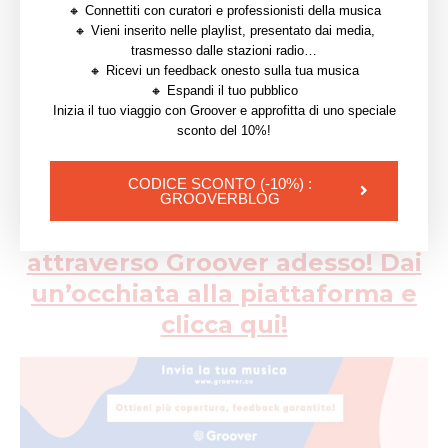
nostra musica. Può essere una buona occasione per
🔸 Connettiti con curatori e professionisti della musica
🔸 Vieni inserito nelle playlist, presentato dai media,
farsi conoscere senza passare per molteplici, a volte
trasmesso dalle stazioni radio…
fastidiosi, intermediari.
🔸 Ricevi un feedback onesto sulla tua musica
🔸 Espandi il tuo pubblico
Inizia il tuo viaggio con Groover e approfitta di uno speciale
sconto del 10%!
Intervista di Pietro Calletti.
CODICE SCONTO (-10%) :
Collegati con centinaia di
GROOVERBLOG
professionisti del settore
attraverso Groover adesso! Dai
un’occhiata alla piattaforma e
clicca qui!