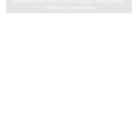
Discover the real stories behind making & releasing music
today on our new podcast