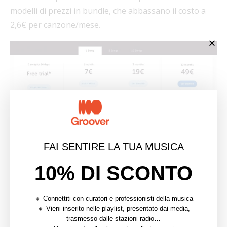
modelli di prezzi in bundle, che abbassano il costo a
2,6€ per canzone/mese.
WARM: Un modello accessibile di monitorare gli airplay
FAI SENTIRE LA TUA MUSICA
Invia la tua musica ai curatori e
10% DI SCONTO
ai professionisti disponibili su
Groover cliccando qui!
🔸 Connettiti con curatori e professionisti della musica
🔸 Vieni inserito nelle playlist, presentato dai media,
trasmesso dalle stazioni radio…