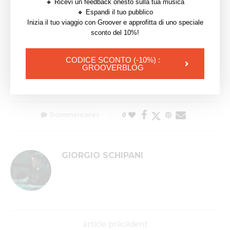
🔸 Ricevi un feedback onesto sulla tua musica
🔸 Espandi il tuo pubblico
Inizia il tuo viaggio con Groover e approfitta di uno speciale
sconto del 10%!
AIRPLAY
ETICHETTA
MONITORARE
RADIO
CODICE SCONTO (-10%) :
GROOVERBLOG
TRACCIARE
WARM
0 commentaires
0
GIORGIO SCHIPANI
article précédent