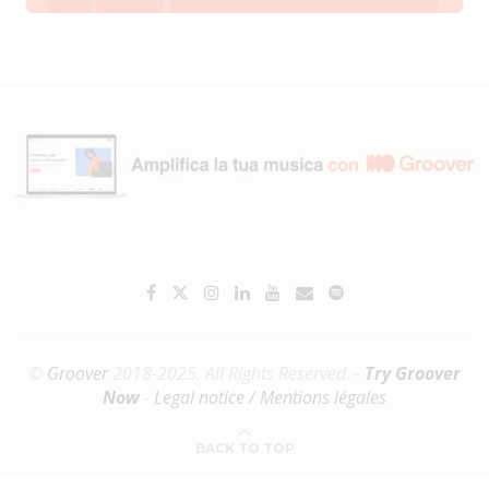
©
Groover
2018-2025. All Rights Reserved. -
Try Groover
Now
-
Legal notice / Mentions légales
BACK TO TOP