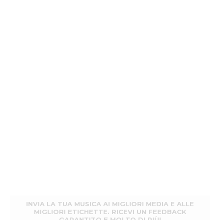
INVIA LA TUA MUSICA AI MIGLIORI MEDIA E ALLE
MIGLIORI ETICHETTE. RICEVI UN FEEDBACK
GARANTITO E MOLTO DI PIÙ!