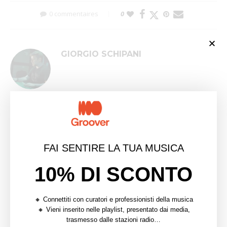
0 commentaires
0
GIORGIO SCHIPANI
article précédent
RADIO TRACKING – 8 MODI PER USARE WARM E
ACCELERARE LA TUA CARRIERA MUSICALE
FAI SENTIRE LA TUA MUSICA
article suivant
10% DI SCONTO
WARM, LA PIATTAFORMA INNOVATIVA PER
MONITORARE I TUOI AIRPLAY RADIOFONICI IN
TUTTO IL MONDO
🔸 Connettiti con curatori e professionisti della musica
🔸 Vieni inserito nelle playlist, presentato dai media,
trasmesso dalle stazioni radio…