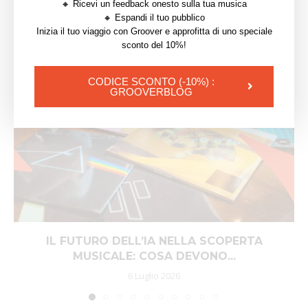
🔸 Ricevi un feedback onesto sulla tua musica
YOU MAY ALSO LIKE
🔸 Espandi il tuo pubblico
Inizia il tuo viaggio con Groover e approfitta di uno speciale
sconto del 10%!
CODICE SCONTO (-10%) :
GROOVERBLOG
IL FUTURO DELL’IA NELLA SCOPERTA
MUSICALE: COSA DEVONO...
6 Luglio 2026