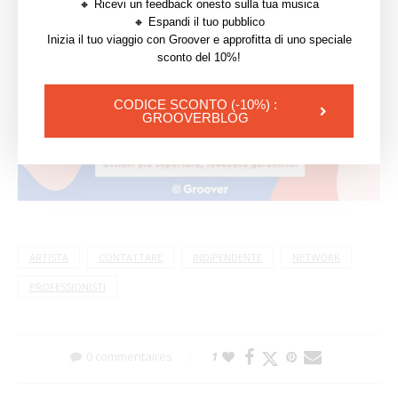
network man mano che le tue campagne
🔸 Ricevi un feedback onesto sulla tua musica
🔸 Espandi il tuo pubblico
progrediscono e riempire la tua agenda di
Inizia il tuo viaggio con Groover e approfitta di uno speciale
contatti professionali.
sconto del 10%!
CODICE SCONTO (-10%) :
GROOVERBLOG
ARTISTA
CONTATTARE
INDIPENDENTE
NETWORK
PROFESSIONISTI
0 commentaires
1