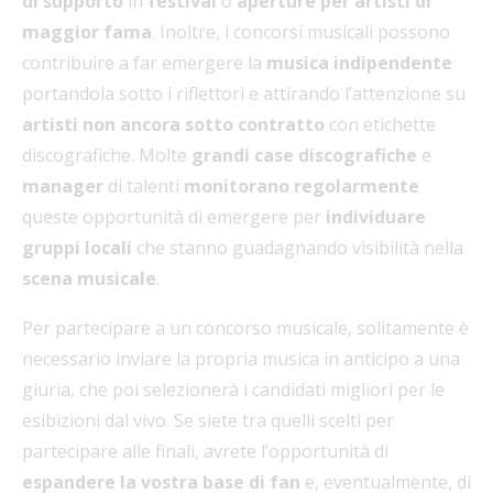
di supporto
in
festival
o
aperture per artisti di
maggior fama
. Inoltre, i concorsi musicali possono
contribuire a far emergere la
musica indipendente
portandola sotto i riflettori e attirando l’attenzione su
artisti non
ancora sotto contratto
con etichette
discografiche. Molte
grandi case discografiche
e
manager
di talenti
monitorano regolarmente
queste opportunità di emergere per
individuare
gruppi locali
che stanno guadagnando visibilità nella
scena musicale
.
Per partecipare a un concorso musicale, solitamente è
necessario inviare la propria musica in anticipo a una
giuria, che poi selezionerà i candidati migliori per le
esibizioni dal vivo. Se siete tra quelli scelti per
partecipare alle finali, avrete l’opportunità di
espandere la vostra base di fan
e, eventualmente, di