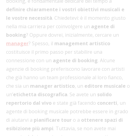
booking, è fondamentale dedicare del tempo a
definire chiaramente i vostri obiettivi musicali e
le vostre necessità
. Chiedetevi: è il momento giusto
nella mia carriera per coinvolgere un
agente di
booking
? Oppure dovrei, inizialmente, cercare un
manager
? Spesso, il
management artistico
costituisce il primo passo per stabilire una
connessione con un
agente di booking
. Alcune
agenzie di booking preferiscono lavorare con artisti
che già hanno un team professionale al loro fianco,
che sia un
manager artistico
, un
editore musicale
o
un’
etichetta discografica
. Se avete un
solido
repertorio dal vivo
e state già facendo
concerti
, un
agente di booking musicale potrebbe essere in grado
di aiutarvi a
pianificare tour
o a
ottenere spazi di
esibizione più ampi
. Tuttavia, se non avete mai