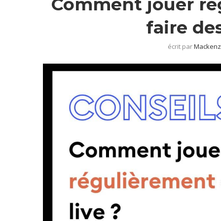
Comment jouer rég
faire de
écrit par
Mackenzi