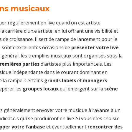
lins musicaux
er régulièrement en live quand on est artiste
carrière d’un.e artiste, en lui offrant une visibilité et
és de croissance. Il sert de rampe de lancement pour le
Ce sont d’excellentes occasions de
présenter votre live
n général, les tremplins musicaux sont organisés sous la
remières parties
d’artistes plus important.e.s. Les
usique indépendante dans le courant dominant en
e la rampe. Certains
grands labels
et
managers
epérer les
groupes locaux
qui émergent sur la
scène
vez généralement envoyer votre musique à l’avance à un
didat.e.s qui se produiront en live. Si vous êtes choisi.e
pper votre fanbase
et éventuellement
rencontrer des