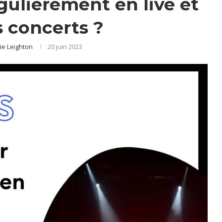
ulièrement en live et
s concerts ?
e Leighton
20 juin 2023