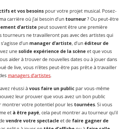
ctifs et vos besoins
pour votre projet musical. Posez-
 ma carrière où j’ai besoin d’un
tourneur
? Ou peut-être
ment d’artiste
peut souvent être une première
ns tourneurs ne travailleront pas avec des artistes qui
 s’agisse d’un
manager d’artiste
, d’un
éditeur de
 avez une
solide expérience de la scène
et que vous
ous aider à trouver de nouvelles dates ou à jouer dans
oué de live, vous n’êtes peut-être pas prêt.e à travailler
 des
managers d’artistes
.
 avez réussi à
vous faire un public
par vous-même
 pouvez leur prouver que vous avez un bon public
r montrer votre potentiel pour les
tournées
. Si vous
me et
à être payé
, cela peut montrer au tourneur qu’il
 de
vendre votre spectacle
et de
faire gagner de
as prêt.e à jouer en
tête d’affiche
ou à
faire salle