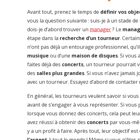
Avant tout, prenez le temps de
définir vos obje
vous la question suivante : suis-je à un stade de
dois-je d’abord trouver un
manager
? Le
manage
étape dans la
recherche d’un tourneur
. Certai
n’ont pas déjà un entourage professionnel, qu’il
musique
ou d’une
maison de disques
. Si vous
faites déjà des
concerts
, un tourneur pourrait v
des
salles plus grandes
. Si vous n’avez jamais j
avec un tourneur. Essayez d’abord de contacter
En général, les tourneurs veulent savoir si vous
avant de s’engager à vous représenter. Si vous
lorsque vous donnez des concerts, cela peut leu
avez réussi à obtenir des
concerts
par vous-mê
y a un profit à faire. Après tout, leur objectif est
l’argent
à tout le monde ! Même si vous n’êtes p