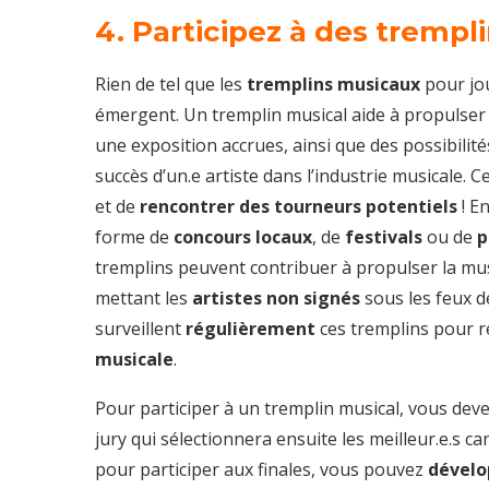
4. Participez à des tremp
Rien de tel que les
tremplins musicaux
pour jou
émergent. Un tremplin musical aide à propulser la 
une exposition accrues, ainsi que des possibilit
succès d’un.e artiste dans l’industrie musicale. 
et de
rencontrer des tourneurs potentiels
! E
forme de
concours locaux
, de
festivals
ou de
p
tremplins peuvent contribuer à propulser la m
mettant les
artistes non signés
sous les feux d
surveillent
régulièrement
ces tremplins pour r
musicale
.
Pour participer à un tremplin musical, vous de
jury qui sélectionnera ensuite les meilleur.e.s can
pour participer aux finales, vous pouvez
dévelo