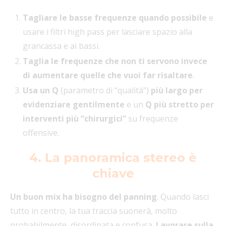
Tagliare le basse frequenze quando possibile
e
usare i filtri high pass per lasciare spazio alla
grancassa e ai bassi.
Taglia le frequenze che non ti servono invece
di aumentare quelle che vuoi far risaltare
.
Usa un Q
(parametro di “qualità”)
più largo per
evidenziare gentilmente
e un
Q più stretto per
interventi più “chirurgici”
su frequenze
offensive.
4. La panoramica stereo è
chiave
Un buon mix ha bisogno del panning
. Quando lasci
tutto in centro, la tua traccia suonerà, molto
probabilmente, disordinata e confusa.
Lavorare sulla