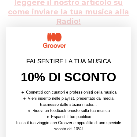
leggere il nostro articolo su
come inviare la tua musica alla
Radio!
FAI SENTIRE LA TUA MUSICA
10% DI SCONTO
COMPRESSIONE
CONSIGLI
DINAMICHE
EQUALIZZATORE
MASTERING
MIXAGGIO
MIXING
🔸 Connettiti con curatori e professionisti della musica
🔸 Vieni inserito nelle playlist, presentato dai media,
STEREO
VOLUME
trasmesso dalle stazioni radio…
🔸 Ricevi un feedback onesto sulla tua musica
🔸 Espandi il tuo pubblico
Inizia il tuo viaggio con Groover e approfitta di uno speciale
0 commentaires
0
sconto del 10%!