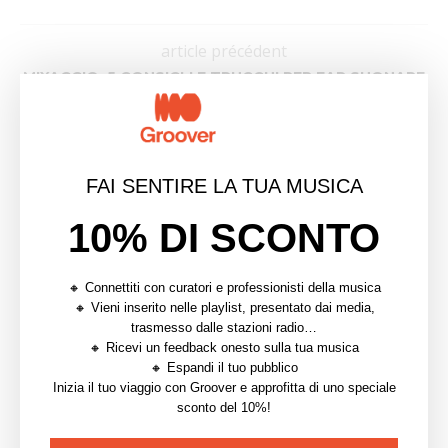
article précédent
MIXAGGIO: 5 CONSIGLI E TRUCCHI PER FAR SUONARE
BENE LA TUA MUSICA
article suivant
PLAYLIST | GROOVER HOT 10 – SELEZIONE MARZO
2021
FAI SENTIRE LA TUA MUSICA
10% DI SCONTO
YOU MAY ALSO LIKE
🔸 Connettiti con curatori e professionisti della musica
🔸 Vieni inserito nelle playlist, presentato dai media,
trasmesso dalle stazioni radio…
🔸 Ricevi un feedback onesto sulla tua musica
🔸 Espandi il tuo pubblico
Inizia il tuo viaggio con Groover e approfitta di uno speciale
sconto del 10%!