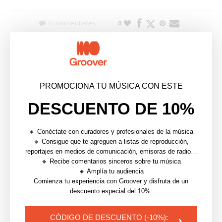
0 commentaires
0
JEAN RAMIREZ
PROMOCIONA TU MÚSICA CON ESTE
DESCUENTO DE 10%
article précédent
PLAYLIST | GROOVER HOT 10 — LA SELECCIÓN DE
🔸 Conéctate con curadores y profesionales de la música
DICIEMBRE DE 2021
🔸 Consigue que te agreguen a listas de reproducción,
reportajes en medios de comunicación, emisoras de radio…
article suivant
🔸 Recibe comentarios sinceros sobre tu música
OBTENER VISIBILIDAD: BUENAS Y MALAS PRÁCTICAS
🔸 Amplía tu audiencia
PARA PROMOCIONAR TU MÚSICA
Comienza tu experiencia con Groover y disfruta de un
descuento especial del 10%.
YOU MAY ALSO LIKE
CÓDIGO DE DESCUENTO (-10%):