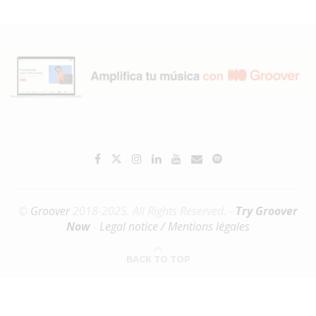
©
Groover
2018-2025. All Rights Reserved. -
Try Groover
Now
-
Legal notice / Mentions légales
BACK TO TOP