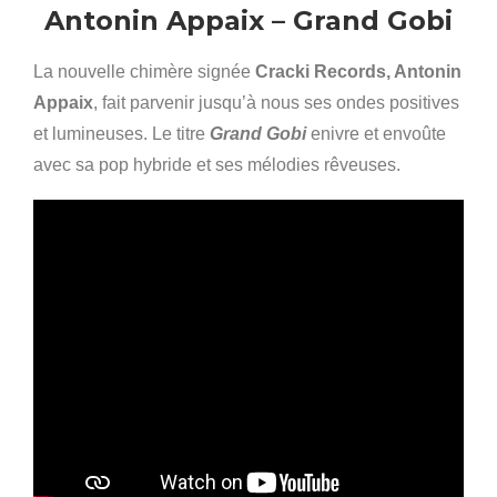
Antonin Appaix – Grand Gobi
La nouvelle chimère signée
Cracki Records, Antonin
Appaix
, fait parvenir jusqu’à nous ses ondes positives
et lumineuses. Le titre
Grand Gobi
enivre et envoûte
avec sa pop hybride et ses mélodies rêveuses.