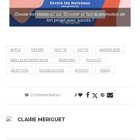
Envoie ton morceau sur Groover et fais la promotion de
ton projet avec succès !
APPLE
DEEZER
HOT 10
HOT10
JANVIER 2020
MEILLEURS MORCEAUX
MORCEAU
PLAYLIST
SÉLECTION
SOUNDSGOOD
SPOTIFY
TRACK
0 commentaires
3
CLAIRE MERIGUET