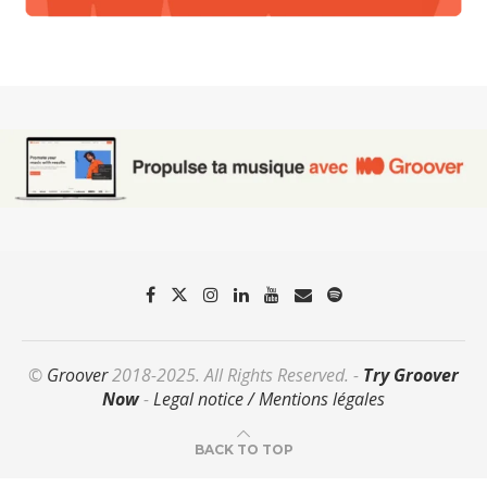
©
Groover
2018-2025. All Rights Reserved. -
Try Groover
Now
-
Legal notice / Mentions légales
BACK TO TOP