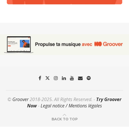
©
Groover
2018-2025. All Rights Reserved. -
Try Groover
Now
-
Legal notice / Mentions légales
BACK TO TOP