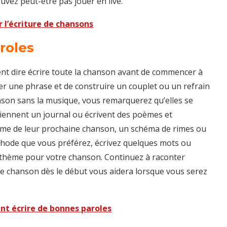
uvez peut-être pas jouer en live.
r l’écriture de chansons
roles
t dire écrire toute la chanson avant de commencer à
liser une phrase et de construire un couplet ou un refrain
hanson sans la musique, vous remarquerez qu’elles se
iennent un journal ou écrivent des poèmes et
 thème de leur prochaine chanson, un schéma de rimes ou
éthode que vous préférez, écrivez quelques mots ou
n thème pour votre chanson. Continuez à raconter
votre chanson dès le début vous aidera lorsque vous serez
t écrire de bonnes paroles