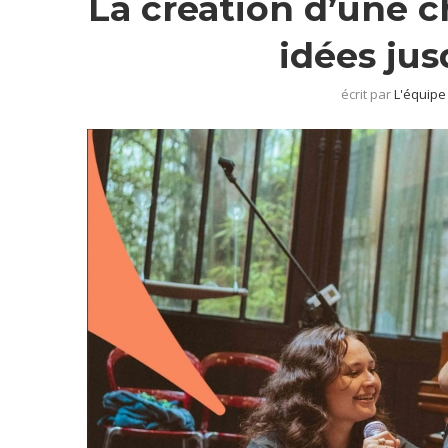
La création d’une 
idées jus
écrit par
L'équipe