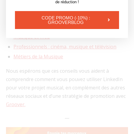
groupe en message privé.
de réduction !
Pour démarrer, voici quelques groupes que vous
CODE PROMO (-10%) :
GROOVERBLOG
pouvez rejoindre :
Musique et Web
Professionnels : cinéma, musique et télévision
Métiers de la Musique
Nous espérons que ces conseils vous aident à
comprendre comment vous pouvez utiliser LinkedIn
pour votre projet musical, en complément des autres
réseaux sociaux et d’une stratégie de promotion avec
Groover.
—