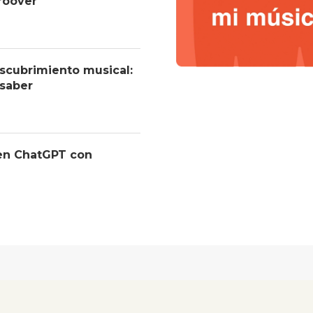
roover
descubrimiento musical:
 saber
 en ChatGPT con