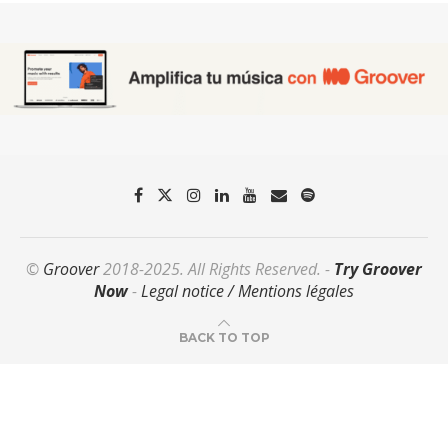
©
Groover
2018-2025. All Rights Reserved. -
Try Groover
Now
-
Legal notice / Mentions légales
BACK TO TOP