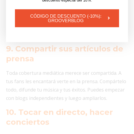
descuento especial del 10%.
contacto directamente con medios de comunicación,
radios, playlists, sellos, con la garantía de ser
CÓDIGO DE DESCUENTO (-10%):
GROOVERBLOG
escuchado y recibir una respuesta en menos de 7 días.
9. Compartir sus artículos de
prensa
Toda cobertura mediática merece ser compartida. A
tus fans les encantará verte en la prensa. Compártelo
todo, difunde tu música y tus éxitos. Puedes empezar
con blogs independientes y luego ampliarlos.
10. Tocar en directo, hacer
conciertos