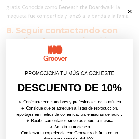
gratis. Conocida como Beneath the Boardwalk, la
maqueta fue compartida y lanzó a la banda a la fama.
8. Seguir contactando con
medios de comunicación,
radios y playlists
Mantén la cabeza agachada, resiste y sigue
PROMOCIONA TU MÚSICA CON ESTE
poniéndote en contacto con los medios de
comunicación, las emisoras de radio y los
DESCUENTO DE 10%
curadores de playlists
. En los tiempos que corren, la
línea que separa a los artistas de los profesionales de
🔸 Conéctate con curadores y profesionales de la música
🔸 Consigue que te agreguen a listas de reproducción,
la música es cada vez más fina -gracias a herramientas
reportajes en medios de comunicación, emisoras de radio…
como
Groover
– y sería una pena no aprovecharla
🔸 Recibe comentarios sinceros sobre tu música
para tomar la promoción de tu música en tus propias
🔸 Amplía tu audiencia
Comienza tu experiencia con Groover y disfruta de un
manos. En definitiva, Groover te permite ponerte en