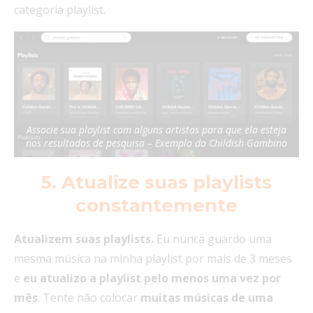
categoria playlist.
Associe sua playlist com alguns artistas para que ela esteja
nos resultados de pesquisa – Exemplo do Childish Gambino
5. Atualize suas playlists
constantemente
Atualizem suas playlists.
Eu nunca guardo uma
mesma música na minha playlist por mais de 3 meses
e
eu atualizo a playlist pelo menos uma vez por
mês
. Tente não colocar
muitas músicas de uma