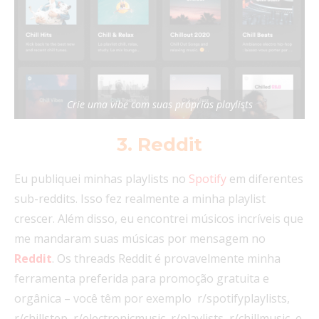
Crie uma vibe com suas próprias playlists
3. Reddit
Eu publiquei minhas playlists no
Spotify
em diferentes
sub-reddits. Isso fez realmente a minha playlist
crescer. Além disso, eu encontrei músicos incríveis que
me mandaram suas músicas por mensagem no
Reddit
. Os threads Reddit é provavelmente minha
ferramenta preferida para promoção gratuita e
orgânica – você têm por exemplo r/spotifyplaylists,
r/chillstep, r/electronicmusic, r/playlists, r/chillmusic, e