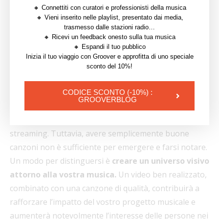
Non si limiteranno a ascoltare singoli, EP o album, ma
🔸 Connettiti con curatori e professionisti della musica
🔸 Vieni inserito nelle playlist, presentato dai media,
avranno in mente immagini e una storia
trasmesso dalle stazioni radio…
collegata. Questo renderà il loro ascolto e
🔸 Ricevi un feedback onesto sulla tua musica
l’attenzione verso di voi molto più profondi e
🔸 Espandi il tuo pubblico
Inizia il tuo viaggio con Groover e approfitta di uno speciale
significativi.
sconto del 10%!
3.2 Video e immagini
CODICE SCONTO (-10%) :
GROOVERBLOG
Attualmente, circa
70.000 nuove canzoni vengono
pubblicate quotidianamente
sulle piattaforme di
streaming. Tuttavia, avere semplicemente buone
canzoni non è sufficiente per emergere e farsi notare.
Un modo per distinguersi è
creare un universo visivo
attorno alla vostra musica.
Un video ben realizzato,
combinato con una canzone di qualità, contribuirà a
rafforzare l’impatto del vostro progetto musicale e
aumenterà notevolmente l’interesse delle persone nei