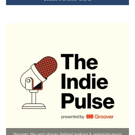
Discover the real stories behind making & releasing music