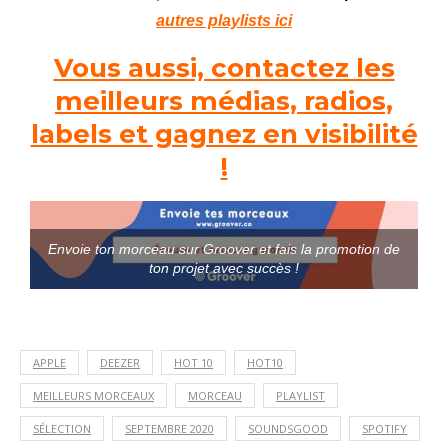
autres playlists ici
Vous aussi, contactez les
meilleurs médias, radios,
labels et gagnez en visibilité
!
Envoie ton morceau sur Groover et fais la promotion de
ton projet avec succès !
APPLE
DEEZER
HOT 10
HOT10
MEILLEURS MORCEAUX
MORCEAU
PLAYLIST
SÉLECTION
SEPTEMBRE 2020
SOUNDSGOOD
SPOTIFY