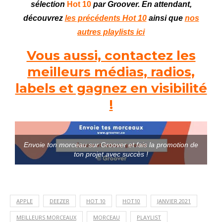
sélection
Hot 10
par Groover. En attendant,
découvrez
les précédents Hot 10
ainsi que
nos
autres playlists ici
Vous aussi, contactez les
meilleurs médias, radios,
labels et gagnez en visibilité
!
Envoie ton morceau sur Groover et fais la promotion de
ton projet avec succès !
APPLE
DEEZER
HOT 10
HOT10
JANVIER 2021
MEILLEURS MORCEAUX
MORCEAU
PLAYLIST