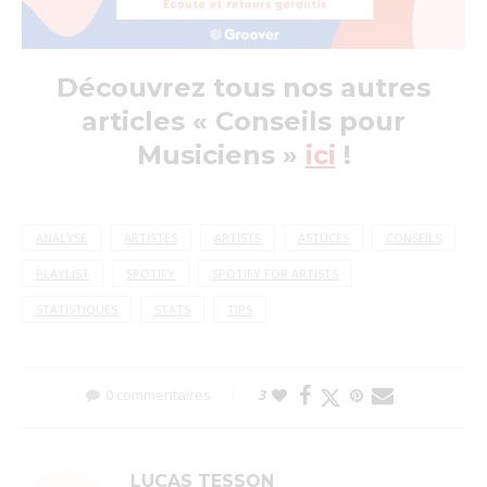
Découvrez tous nos autres
articles « Conseils pour
Musiciens »
ici
!
ANALYSE
ARTISTES
ARTISTS
ASTUCES
CONSEILS
PLAYLIST
SPOTIFY
SPOTIFY FOR ARTISTS
STATISTIQUES
STATS
TIPS
0 commentaires
3
LUCAS TESSON