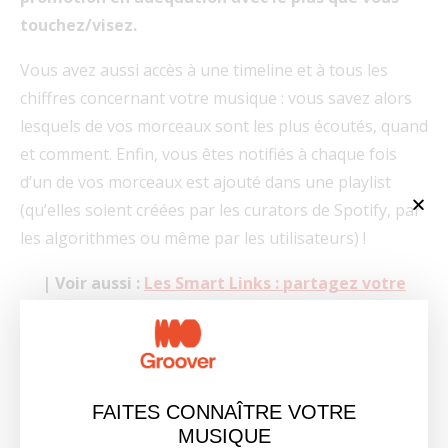
touchez/visez.
Vous avez aussi accès à une timeline et à tous les
chiffres concernant votre musique : vous savez alors
lesquels de vos morceaux s
ont les plus écoutés, quand
et comment. Enfin, v
ous êtes notifiés à chaque fois
d’un de vos morceaux est ajouté dans une playlist
(qu’elles soient créées par les curators de Spotify, par
les algorithmes ou même par les utilisateurs) !
| Voir aussi :
Les Smart Links : partagez votre
musique au même endroit et analysez les
données de vos fans
Suivez ces quelques conseils et mettez toutes les
chances de votre côté de développer votre projet et de
FAITES CONNAÎTRE VOTRE
MUSIQUE
l’amener là où vous le souhaitez. Rappelez-vous que