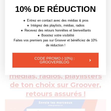
c’est votre musique qui fera la différence et que c’est
10% DE RÉDUCTION
d’abord elle que vous devez travailler.
🔸 Entrez en contact avec des médias & pros
Pour plus de conseils concrets sur les playlists, on
🔸 Intégrez des playlists, médias, radios
vous conseille le guide pour les artistes et les
🔸 Recevez des retours honnêtes et bienveillants
🔸 Boostez votre visibilité
curateurs de playlists 👉
Work Hard Playlist Hard
Faites vos premiers pas sur Groover et bénéficiez de 10%
de réduction !
Envie de booster tes
morceaux sur Spotify ?
CODE PROMO (-10%) :
GROOVERBLOG
Envoie tes morceaux aux
médias, radios, playlisters
de ton choix sur Groover,
retours assurés !