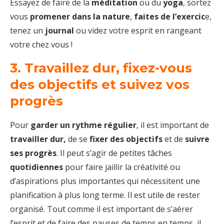
Essayez de faire de la
méditation
ou du
yoga
, sortez
vous
promener dans la nature
,
faites de l’exercic
e,
tenez un
journal
ou videz votre esprit en rangeant
votre chez vous !
3. Travaillez dur, fixez-vous
des objectifs et suivez vos
progrès
Pour
garder un rythme régulier
, il est important de
travailler dur,
de se
fixer des objectifs
et de
suivre
ses progrès
. Il peut s’agir de petites tâches
quotidiennes
pour faire jaillir la créativité ou
d’aspirations plus importantes qui nécessitent une
planification à plus long terme. Il est utile de rester
organisé. Tout comme il est important de s’aérer
l’esprit et de faire des pauses de temps en temps, il