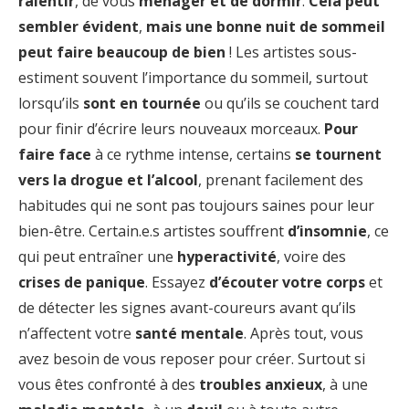
ralentir
, de vous
ménager et de dormir
.
Cela peut
sembler évident
,
mais une bonne nuit de sommeil
peut faire beaucoup de bien
! Les artistes sous-
estiment souvent l’importance du sommeil, surtout
lorsqu’ils
sont en tournée
ou qu’ils se couchent tard
pour finir d’écrire leurs nouveaux morceaux.
Pour
faire face
à ce rythme intense, certains
se tournent
vers la drogue et l’alcool
, prenant facilement des
habitudes qui ne sont pas toujours saines pour leur
bien-être. Certain.e.s artistes souffrent
d’insomnie
, ce
qui peut entraîner une
hyperactivité
, voire des
crises de panique
. Essayez
d’écouter votre corps
et
de détecter les signes avant-coureurs avant qu’ils
n’affectent votre
santé mentale
. Après tout, vous
avez besoin de vous reposer pour créer. Surtout si
vous êtes confronté à des
troubles anxieux
, à une