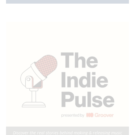
Discover the real stories behind making & releasing music