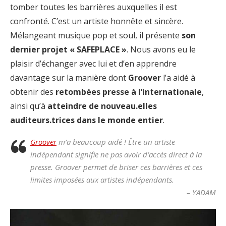
tomber toutes les barrières auxquelles il est
confronté. C’est un artiste honnête et sincère.
Mélangeant musique pop et soul, il présente
son
dernier projet « SAFEPLACE »
. Nous avons eu le
plaisir d’échanger avec lui et d’en apprendre
davantage sur la manière dont
Groover
l’a aidé à
obtenir des
retombées presse à l’internationale
,
ainsi qu’à
atteindre de nouveau.elles
auditeurs.trices dans le monde entier
.
Groover
m’a beaucoup aidé ! Être un artiste
indépendant signifie ne pas avoir d’accès direct à la
presse. Groover permet de briser ces barrières et ces
limites imposées aux artistes indépendants.
– YADAM