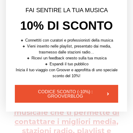
| Leggi anche
Come far crescere la tua playlist
Spotify
FAI SENTIRE LA TUA MUSICA
Non esitate a parlare con artisti ed
10% DI SCONTO
etichette/distributori che hanno avuto buone
esperienze per scoprire come aumentare le vostre
🔸 Connettiti con curatori e professionisti della musica
possibilità di ottenere playlist editoriali su Spotify.
🔸 Vieni inserito nelle playlist, presentato dai media,
trasmesso dalle stazioni radio…
Chiedi in giro, prenditi il tempo necessario, sii creativo
🔸 Ricevi un feedback onesto sulla tua musica
e mandalo ad altri prima di inviare il tuo pitch, perché
🔸 Espandi il tuo pubblico
Inizia il tuo viaggio con Groover e approfitta di uno speciale
potrai lanciare il tuo brano su Spotify for Artist solo
sconto del 10%!
una volta. Buona fortuna 🙂
CODICE SCONTO (-10%) :
Invia i tuoi brani a Groover, la
GROOVERBLOG
piattaforma di promozione
musicale che ti permette di
contattare i migliori media,
stazioni radio, playlist e