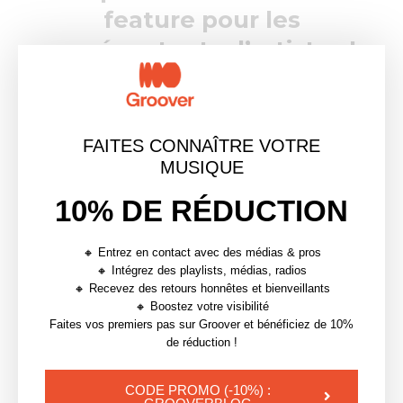
feature pour les
représentants d’artistes !
Viens envoyer tes morceaux
aux médias, labels, radios de
ton choix, retours assurés sur
FAITES CONNAÎTRE VOTRE
Groover 🚀
MUSIQUE
10% DE RÉDUCTION
🔸 Entrez en contact avec des médias & pros
🔸 Intégrez des playlists, médias, radios
🔸 Recevez des retours honnêtes et bienveillants
🔸 Boostez votre visibilité
Faites vos premiers pas sur Groover et bénéficiez de 10%
ARTISTES
ASTUCES
BANDCAMP
CONSEILS
de réduction !
GROUPES
MUSICIEN
MUSICIENS
OPTIMISER
CODE PROMO (-10%) :