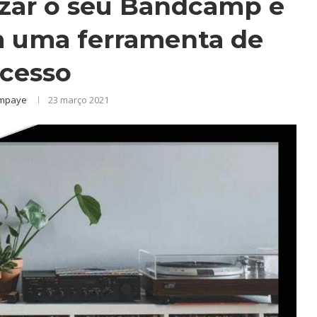
mizar o seu Bandcamp e
m uma ferramenta de
cesso
impaye
23 março 2021