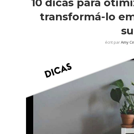
10 dicas para oti
transformá-lo e
su
écrit par
Amy C