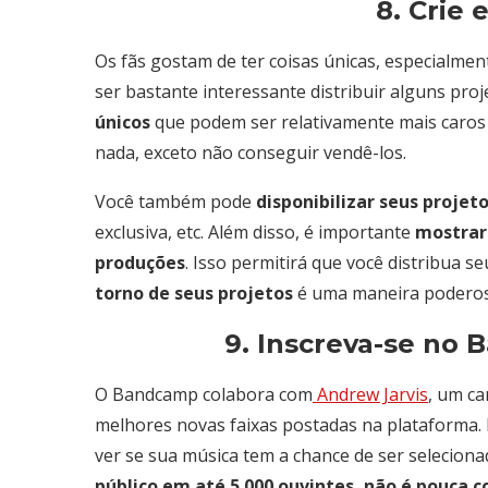
8. Crie 
Os fãs gostam de ter coisas únicas, especialmen
ser bastante interessante distribuir alguns pr
únicos
que podem ser relativamente mais caros 
nada, exceto não conseguir vendê-los.
Você também pode
disponibilizar seus proje
exclusiva, etc. Além disso, é importante
mostrar
produções
. Isso permitirá que você distribua 
torno de seus projetos
é uma maneira poderosa
9. Inscreva-se n
O Bandcamp colabora com
Andrew Jarvis
, um ca
melhores novas faixas postadas na plataforma. 
ver se sua música tem a chance de ser selecionad
público em até 5.000 ouvintes, não é pouca co