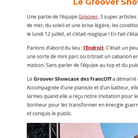
Le Groover Sho
Une partie de l’équipe
Groover
, 3 super artiste
de mer, du soleil et une brise légère, les condi
le lundi 12 juillet, et c’était magique ! En fait c’é
Parlons d’abord du lieu :
l’Endroit
. C’était un pe
une sorte de mini parc où trônait un cabanon en 
maison. Sans parler de l’équipe au top et du publ
Le
Groover Showcase des FrancOff
a démarré e
Accompagnée d’une pianiste et d’un batteur, ell
larmes quand elle a reçu notre invitation pour les
bonheur pour les transformer en énergie guerriè
et conquis le public.