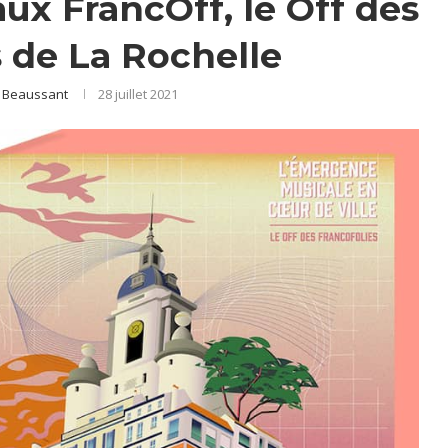
ux FrancOff, le Off des
s de La Rochelle
e Beaussant
28 juillet 2021