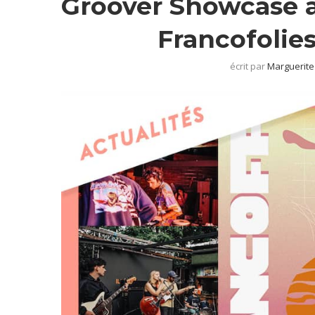
Groover Showcase a
Francofolie
écrit par
Marguerit