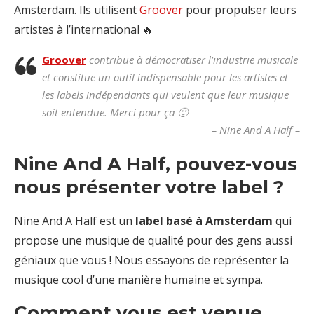
Amsterdam. Ils utilisent
Groover
pour propulser leurs
artistes à l’international 🔥
Groover
contribue à démocratiser l’industrie musicale
et constitue un outil indispensable pour les artistes et
les labels indépendants qui veulent que leur musique
soit entendue. Merci pour ça 🙂
– Nine And A Half –
Nine And A Half, pouvez-vous
nous présenter votre label ?
Nine And A Half est un
label basé à Amsterdam
qui
propose une musique de qualité pour des gens aussi
géniaux que vous ! Nous essayons de représenter la
musique cool d’une manière humaine et sympa.
Comment vous est venue