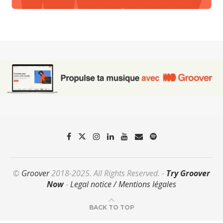
©
Groover
2018-2025. All Rights Reserved. -
Try Groover
Now
-
Legal notice / Mentions légales
BACK TO TOP