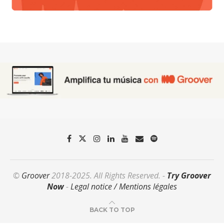
©
Groover
2018-2025. All Rights Reserved. -
Try Groover
Now
-
Legal notice / Mentions légales
BACK TO TOP