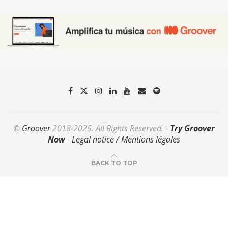
©
Groover
2018-2025. All Rights Reserved. -
Try Groover
Now
-
Legal notice / Mentions légales
BACK TO TOP