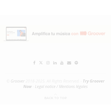
©
Groover
2018-2025. All Rights Reserved. -
Try Groover
Now
-
Legal notice / Mentions légales
BACK TO TOP