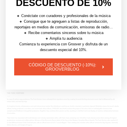
DESCUENTO DE 10%
🔸 Conéctate con curadores y profesionales de la música
🔸 Consigue que te agreguen a listas de reproducción,
reportajes en medios de comunicación, emisoras de radio…
🔸 Recibe comentarios sinceros sobre tu música
🔸 Amplía tu audiencia
El pionero de la música electrónica
«The Funk
Comienza tu experiencia con Groover y disfruta de un
Hunters
» es un gran ejemplo de biografía limpia de
descuento especial del 10%.
un grupo. Intro con gancho, con historia, logros y
CÓDIGO DE DESCUENTO (-10%):
espectáculos notables. Un poco como mi diseño.
GROOVERBLOG