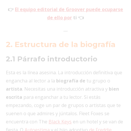
👉
El equipo editorial de Groover puede ocuparse
de ello por
ti 👈
—
2. Estructura de la biografía
2.1 Párrafo introductorio
Esta es la línea asesina. La introducción definitiva que
engancha al lector a la
biografía de
tu grupo o
artista
. Necesitas una introducción atractiva y
bien
escrita
para enganchar a tu lector. Si estás
empezando, coge un par de grupos o artistas que te
suenen o que admires y júntalos. Fleet Foxes se
encuentra con The
Black Keys
en un hotel y se van de
fiesta. O
Autoestima
y el hijo adoptivo
de Freddie