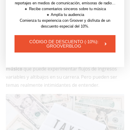
reportajes en medios de comunicación, emisoras de radio…
maneras de ganar dinero
.
🔸 Recibe comentarios sinceros sobre tu música
🔸 Amplía tu audiencia
5. Planificación de impuestos
Comienza tu experiencia con Groover y disfruta de un
descuento especial del 10%.
y ahorro para la jubilación
como músico
CÓDIGO DE DESCUENTO (-10%):
GROOVERBLOG
La planificación de impuestos y el ahorro para la
jubilación son cruciales, especialmente para un
músico
que puede experimentar flujos de ingresos
variables y altibajos en su carrera. Pero pueden ser
temas realmente intimidantes de entender.